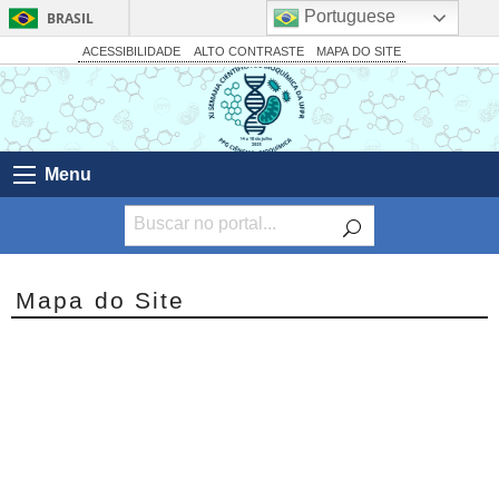
Portuguese
BRASIL
Simplifique!
ACESSIBILIDADE
ALTO CONTRASTE
MAPA DO SITE
Comunica BR
Participe
Acesso à informação
Menu
Legislação
Canais
Mapa do Site